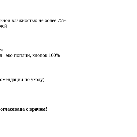
ельной влажностью не более 75%
учей
мм
я - эко-поплин, хлопок 100%
комендаций по уходу)
огласована с врачом!