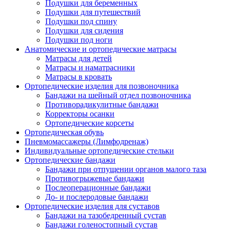
Подушки для беременных
Подушки для путешествий
Подушки под спину
Подушки для сидения
Подушки под ноги
Анатомические и ортопедические матрасы
Матрасы для детей
Матрасы и наматрасники
Матрасы в кровать
Ортопедические изделия для позвоночника
Бандажи на шейный отдел позвоночника
Противорадикулитные бандажи
Корректоры осанки
Ортопедические корсеты
Ортопедическая обувь
Пневмомассажеры (Лимфодренаж)
Индивидуальные ортопедические стельки
Ортопедические бандажи
Бандажи при отпущении органов малого таза
Противогрыжевые бандажи
Послеоперационные бандажи
До- и послеродовые бандажи
Ортопедические изделия для суставов
Бандажи на тазобедренный сустав
Бандажи голеностопный сустав