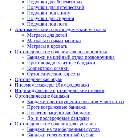
Подушки для беременных
Подушки для путешествий
Подушки под спину
Подушки для сидения
Подушки под ноги
Анатомические и ортопедические матрасы
Матрасы для детей
Матрасы и наматрасники
Матрасы в кровать
Ортопедические изделия для позвоночника
Бандажи на шейный отдел позвоночника
Противорадикулитные бандажи
Корректоры осанки
Ортопедические корсеты
Ортопедическая обувь
Пневмомассажеры (Лимфодренаж)
Индивидуальные ортопедические стельки
Ортопедические бандажи
Бандажи при отпущении органов малого таза
Противогрыжевые бандажи
Послеоперационные бандажи
До- и послеродовые бандажи
Ортопедические изделия для суставов
Бандажи на тазобедренный сустав
Бандажи голеностопный сустав