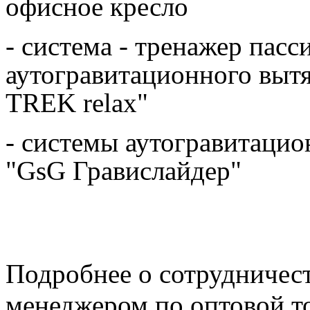
офисное кресло
- система - тренажер пасс
аутогравитационного выт
TREK relax"
- системы аутогравитаци
"GsG Гравислайдер"
Подробнее о сотрудничест
менеджером по оптовой то