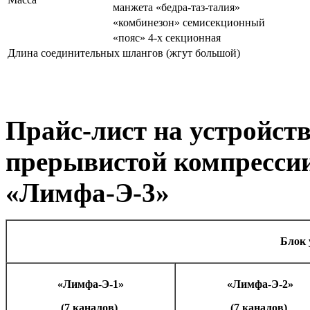
манжета «бедра-таз-талия»
«комбинезон» семисекционный
«пояс» 4-х секционная
Длина соединительных шлангов (жгут большой)
Прайс-лист на устройст
прерывистой компресси
«Лимфа-Э-3»
Блок 
«Лимфа-Э-1»
«Лимфа-Э-2»
(7 каналов)
(7 каналов)